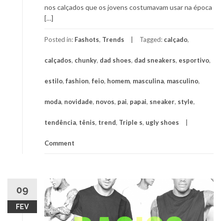
nos calçados que os jovens costumavam usar na época
[…]
Posted in:
Fashots
,
Trends
Tagged:
calçado
,
calçados
,
chunky
,
dad shoes
,
dad sneakers
,
esportivo
,
estilo
,
fashion
,
feio
,
homem
,
masculina
,
masculino
,
moda
,
novidade
,
novos
,
pai
,
papai
,
sneaker
,
style
,
tendência
,
tênis
,
trend
,
Triple s
,
ugly shoes
Comment
09
FEV