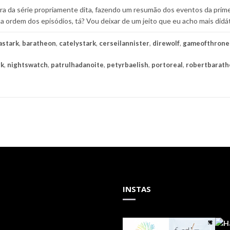
ora da série propriamente dita, fazendo um resumão dos eventos da prim
na ordem dos episódios, tá? Vou deixar de um jeito que eu acho mais di
astark
,
baratheon
,
catelystark
,
cerseilannister
,
direwolf
,
gameofthrone
rk
,
nightswatch
,
patrulhadanoite
,
petyrbaelish
,
portoreal
,
robertbarat
INSTAS