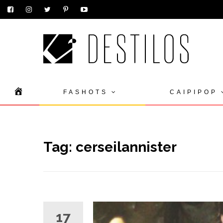
Skip
HOME
FASHOTS
CAIPIPOP
to
content
Tag:
cerseilannister
17