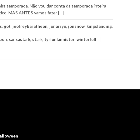
eira temporada. Não vou dar conta da temporada inteira
dático. MAS ANTES vamos fazer […]
s
,
got
,
jeofreybaratheon
,
jonarryn
,
jonsnow
,
kingslanding
,
heon
,
sansastark
,
stark
,
tyrionlannister
,
winterfell