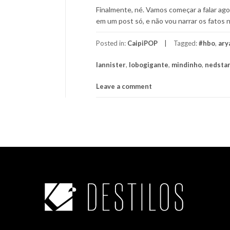
Finalmente, né. Vamos começar a falar ag
em um post só, e não vou narrar os fatos 
Posted in:
CaipiPOP
Tagged:
#hbo
,
ary
lannister
,
lobogigante
,
mindinho
,
nedsta
Leave a comment