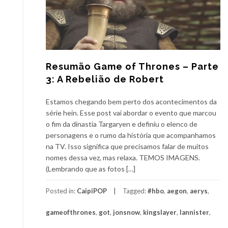
Resumão Game of Thrones – Parte
3: A Rebelião de Robert
Estamos chegando bem perto dos acontecimentos da
série hein. Esse post vai abordar o evento que marcou
o fim da dinastia Targaryen e definiu o elenco de
personagens e o rumo da história que acompanhamos
na TV. Isso significa que precisamos falar de muitos
nomes dessa vez, mas relaxa. TEMOS IMAGENS.
(Lembrando que as fotos […]
Posted in:
CaipiPOP
Tagged:
#hbo
,
aegon
,
aerys
,
gameofthrones
,
got
,
jonsnow
,
kingslayer
,
lannister
,