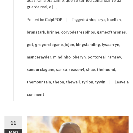
duas. Uma pra Jaime, que se tornou comandante da
guarda real, e […]
Posted in:
CaipiPOP
Tagged:
#hbo
,
arya
,
baelish
,
branstark
,
brinne
,
corvodetresolhos
,
gameofthrones
,
got
,
gregorclegane
,
jojen
,
kingslanding
,
lysaarryn
,
mancerayder
,
mindinho
,
oberyn
,
portoreal
,
ramsey
,
sandorclagane
,
sansa
,
season4
,
shae
,
thehound
,
themountain
,
theon
,
thewall
,
tyrion
,
tywin
Leave a
comment
11
MAR