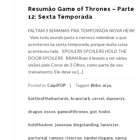
Resumão Game of Thrones – Parte
12: Sexta Temporada
FALTAM 3 SEMANAS PRA TEMPORADA NOVA HEIN!
Vem todo mundo junto e nervoso relembrar o que
aconteceu na sexta temporada, porque muita coisa
aconteceu nela. SPOILERS SPOILERS HOLD THE
DOOR SPOILERS BRAN Bran é levado a ter várias
visões pelo Corvo de 3 Olhos, como parte de seu
treinamento. Ele deve se […]
Posted in:
CaipiPOP
Tagged:
#hbo
,
arya
,
battleofthebastards
,
branstark
,
cersei
,
daenerys
,
dragon
,
essos
,
gameofthrones
,
got
,
hodor
,
holdthedoor
,
jonsnow
,
kingslanding
,
lannister
,
portoreal
,
ramsey
,
riverrun
,
sandorclegane
,
sansa
,