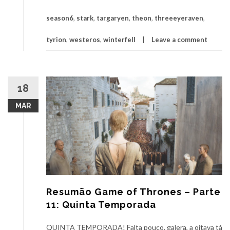
season6
,
stark
,
targaryen
,
theon
,
threeeyeraven
,
tyrion
,
westeros
,
winterfell
Leave a comment
18
MAR
Resumão Game of Thrones – Parte
11: Quinta Temporada
QUINTA TEMPORADA! Falta pouco, galera, a oitava tá