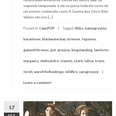
segunda temporada, e ela se passa toda em torno de
um evento conhecido como A Guerra dos Cinco Reis.
Vamos ver isso […]
Posted in:
CaipiPOP
Tagged:
#hbo
,
balongreyjoy
,
baratheon
,
blackwaterbay
,
brienne
,
fogovivo
,
gameofthrones
,
got
,
greyjoy
,
kingslanding
,
lannister
,
margaery
,
melisandre
,
stannis
,
stark
,
talisa
,
trono
,
tyrell
,
warofthefivekings
,
wildfire
,
yaragreyjoy
Leave a comment
17
SET