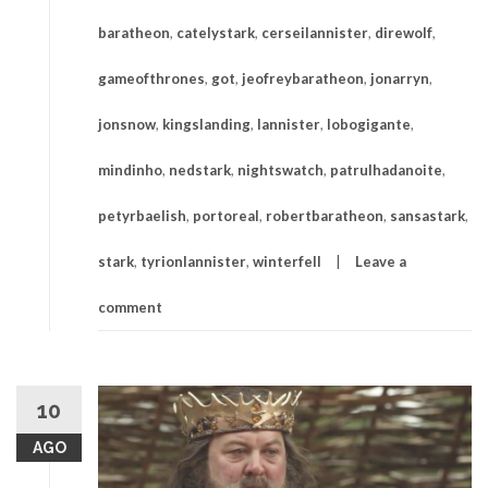
baratheon
,
catelystark
,
cerseilannister
,
direwolf
,
gameofthrones
,
got
,
jeofreybaratheon
,
jonarryn
,
jonsnow
,
kingslanding
,
lannister
,
lobogigante
,
mindinho
,
nedstark
,
nightswatch
,
patrulhadanoite
,
petyrbaelish
,
portoreal
,
robertbaratheon
,
sansastark
,
stark
,
tyrionlannister
,
winterfell
Leave a
comment
10
AGO