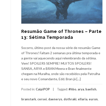
Resumão Game of Thrones – Parte
13: Sétima Temporada
Socorro, último post da nossa série de resumão Game
of Thrones! Faltam 2 semanas pra última temporada e
a gente vai aquecendo aqui relembrando da sétima.
Vem! SPOILERS SEMPRE! MUITOS SPOILERS!
SANSA, ARYA e BRAN Meera e Bran finalmente
chegam na Muralha, onde são recebidos pela Patrulha
e seu novo Comandante, Edd. Bran já […]
Posted in:
CaipiPOP
Tagged:
#hbo
,
arya
,
baelish
,
branstark
,
cersei
,
daenerys
,
dothraki
,
ellaria
,
euron
,