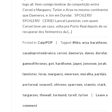
logo ali. Vem comigo lembrar da competição entre
Cersei e Margaery, Tyrion e Arya no mesmo continente
que Daenerys, e Jon em Durolar. SPOILERS!
SPOILERS! CERSEI Lancel Lannister, com quem
Cersei teve um caso, volta pra Porto Real depois de se
recuperar dos ferimentos da […]
Posted in:
CaipiPOP
Tagged:
#hbo
,
arya
,
baratheon
,
casadopretoebranco
,
cersei
,
daenerys
,
davos
,
durolar
,
gameofthrones
,
got
,
hardhome
,
jaqen
,
jonsnow
,
jorah
,
lannister
,
loras
,
margaery
,
meereen
,
muralha
,
pardais
,
portoreal
,
season5
,
shireen
,
sparrows
,
stannis
,
stark
,
targaryes
,
thewall
,
tormund
,
tyrell
,
tyrion
Leave a
comment