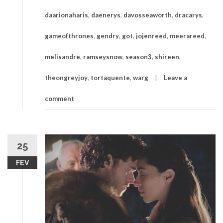
daarionaharis
,
daenerys
,
davosseaworth
,
dracarys
,
gameofthrones
,
gendry
,
got
,
jojenreed
,
meerareed
,
melisandre
,
ramseysnow
,
season3
,
shireen
,
theongreyjoy
,
tortaquente
,
warg
Leave a
comment
25
FEV