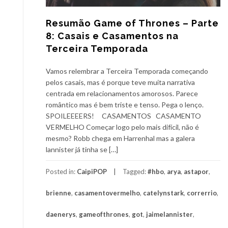
Resumão Game of Thrones – Parte
8: Casais e Casamentos na
Terceira Temporada
Vamos relembrar a Terceira Temporada começando
pelos casais, mas é porque teve muita narrativa
centrada em relacionamentos amorosos. Parece
romântico mas é bem triste e tenso. Pega o lenço.
SPOILEEEERS! CASAMENTOS CASAMENTO
VERMELHO Começar logo pelo mais difícil, não é
mesmo? Robb chega em Harrenhal mas a galera
lannister já tinha se […]
Posted in:
CaipiPOP
Tagged:
#hbo
,
arya
,
astapor
,
brienne
,
casamentovermelho
,
catelynstark
,
correrrio
,
daenerys
,
gameofthrones
,
got
,
jaimelannister
,