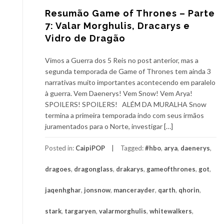
Resumão Game of Thrones – Parte
7: Valar Morghulis, Dracarys e
Vidro de Dragão
Vimos a Guerra dos 5 Reis no post anterior, mas a
segunda temporada de Game of Thrones tem ainda 3
narrativas muito importantes acontecendo em paralelo
à guerra. Vem Daenerys! Vem Snow! Vem Arya!
SPOILERS! SPOILERS! ALÉM DA MURALHA Snow
termina a primeira temporada indo com seus irmãos
juramentados para o Norte, investigar […]
Posted in:
CaipiPOP
Tagged:
#hbo
,
arya
,
daenerys
,
dragoes
,
dragonglass
,
drakarys
,
gameofthrones
,
got
,
jaqenhghar
,
jonsnow
,
mancerayder
,
qarth
,
qhorin
,
stark
,
targaryen
,
valarmorghulis
,
whitewalkers
,