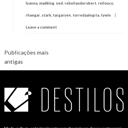
lyanna
,
madking
,
ned
,
rebeliaoderobert
,
reilouco
,
rhaegar
,
stark
,
targaryen
,
torredaalegria
,
tywin
Leave a comment
Navegação
Publicações mais
por
antigas
posts