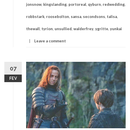
jonsnow
,
kingslanding
,
portoreal
,
qyburn
,
redwedding
,
robbstark
,
roosebolton
,
sansa
,
secondsons
,
talisa
,
thewall
,
tyrion
,
unsullied
,
walderfrey
,
ygritte
,
yunkai
Leave a comment
07
FEV