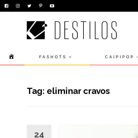
Skip
HOME
FASHOTS
CAIPIPOP
to
content
Tag:
eliminar cravos
24