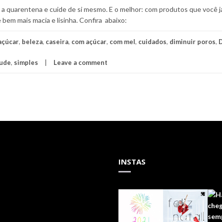
 a quarentena e cuide de si mesmo. E o melhor: com produtos que você 
e bem mais macia e lisinha. Confira abaixo:
açúcar
,
beleza
,
caseira
,
com açúcar
,
com mel
,
cuidados
,
diminuir poros
,
ude
,
simples
Leave a comment
INSTAS