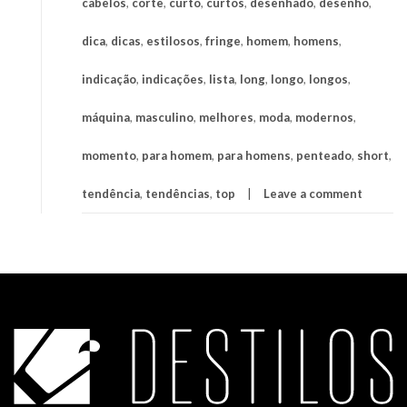
cabelos
,
corte
,
curto
,
curtos
,
desenhado
,
desenho
,
dica
,
dicas
,
estilosos
,
fringe
,
homem
,
homens
,
indicação
,
indicações
,
lista
,
long
,
longo
,
longos
,
máquina
,
masculino
,
melhores
,
moda
,
modernos
,
momento
,
para homem
,
para homens
,
penteado
,
short
,
tendência
,
tendências
,
top
Leave a comment