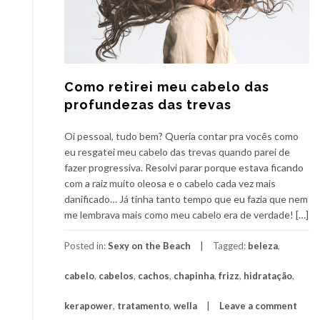
Como retirei meu cabelo das
profundezas das trevas
Oi pessoal, tudo bem? Queria contar pra vocês como
eu resgatei meu cabelo das trevas quando parei de
fazer progressiva. Resolvi parar porque estava ficando
com a raiz muito oleosa e o cabelo cada vez mais
danificado… Já tinha tanto tempo que eu fazia que nem
me lembrava mais como meu cabelo era de verdade! […]
Posted in:
Sexy on the Beach
Tagged:
beleza
,
cabelo
,
cabelos
,
cachos
,
chapinha
,
frizz
,
hidratação
,
kerapower
,
tratamento
,
wella
Leave a comment