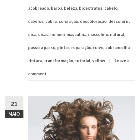
acobreado
,
barba
,
beleza
,
bioextratus
,
cabelo
,
cabelos
,
cobre
,
coloração
,
descoloração
,
descolorir
,
dica
,
dicas
,
homem
,
masculina
,
masculino
,
natural
,
passo a passo
,
pintar
,
reparação
,
ruivo
,
sobrancelha
,
tintura
,
transformação
,
tutorial
,
yellow
Leave a
comment
21
MAIO