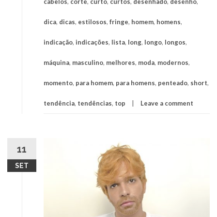
cabelos
,
corte
,
curto
,
curtos
,
desenhado
,
desenho
,
dica
,
dicas
,
estilosos
,
fringe
,
homem
,
homens
,
indicação
,
indicações
,
lista
,
long
,
longo
,
longos
,
máquina
,
masculino
,
melhores
,
moda
,
modernos
,
momento
,
para homem
,
para homens
,
penteado
,
short
,
tendência
,
tendências
,
top
Leave a comment
11
SET