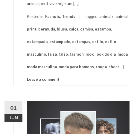
animal print vive hoje um […]
Posted in:
Fashots
,
Trends
Tagged:
animais
,
animal
print
,
bermuda
,
blusa
,
calça
,
camisa
,
estampa
,
estampada
,
estampado
,
estampas
,
estilo
,
estilo
masculino
,
falsa
,
falso
,
fashion
,
look
,
look do dia
,
moda
,
moda masculina
,
moda para homens
,
roupa
,
short
Leave a comment
01
JUN