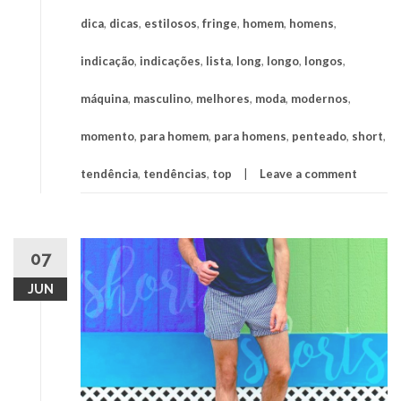
dica
,
dicas
,
estilosos
,
fringe
,
homem
,
homens
,
indicação
,
indicações
,
lista
,
long
,
longo
,
longos
,
máquina
,
masculino
,
melhores
,
moda
,
modernos
,
momento
,
para homem
,
para homens
,
penteado
,
short
,
tendência
,
tendências
,
top
Leave a comment
07
JUN