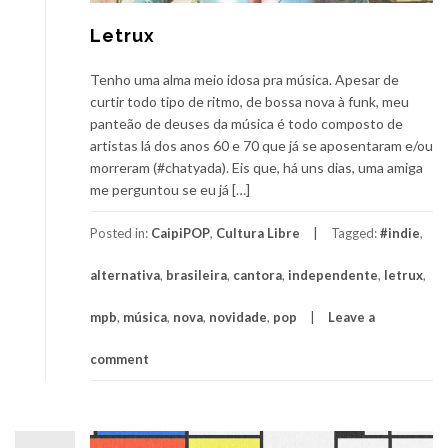
Letrux
Tenho uma alma meio idosa pra música. Apesar de
curtir todo tipo de ritmo, de bossa nova à funk, meu
panteão de deuses da música é todo composto de
artistas lá dos anos 60 e 70 que já se aposentaram e/ou
morreram (#chatyada). Eis que, há uns dias, uma amiga
me perguntou se eu já […]
Posted in:
CaipiPOP
,
Cultura Libre
Tagged:
#indie
,
alternativa
,
brasileira
,
cantora
,
independente
,
letrux
,
mpb
,
música
,
nova
,
novidade
,
pop
Leave a
comment