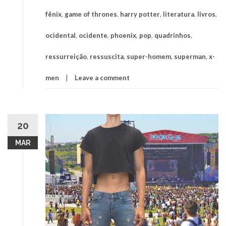
fênix
,
game of thrones
,
harry potter
,
literatura
,
livros
,
ocidental
,
ocidente
,
phoenix
,
pop
,
quadrinhos
,
ressurreição
,
ressuscita
,
super-homem
,
superman
,
x-
men
Leave a comment
20
MAR