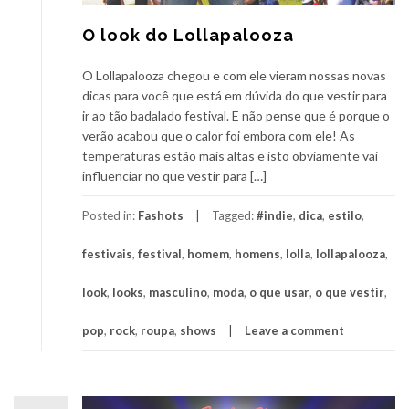
O look do Lollapalooza
O Lollapalooza chegou e com ele vieram nossas novas
dicas para você que está em dúvida do que vestir para
ir ao tão badalado festival. E não pense que é porque o
verão acabou que o calor foi embora com ele! As
temperaturas estão mais altas e isto obviamente vai
influenciar no que vestir para […]
Posted in:
Fashots
Tagged:
#indie
,
dica
,
estilo
,
festivais
,
festival
,
homem
,
homens
,
lolla
,
lollapalooza
,
look
,
looks
,
masculino
,
moda
,
o que usar
,
o que vestir
,
pop
,
rock
,
roupa
,
shows
Leave a comment