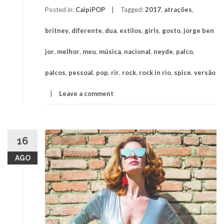
Posted in:
CaipiPOP
Tagged:
2017
,
atrações
,
britney
,
diferente
,
dua
,
estilos
,
girls
,
gosto
,
jorge ben
jor
,
melhor
,
meu
,
música
,
nacional
,
neyde
,
palco
,
palcos
,
pessoal
,
pop
,
rir
,
rock
,
rock in rio
,
spice
,
versão
Leave a comment
16
AGO