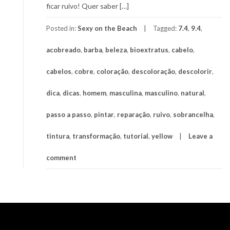
ficar ruivo! Quer saber […]
Posted in:
Sexy on the Beach
Tagged:
7.4
,
9.4
,
acobreado
,
barba
,
beleza
,
bioextratus
,
cabelo
,
cabelos
,
cobre
,
coloração
,
descoloração
,
descolorir
,
dica
,
dicas
,
homem
,
masculina
,
masculino
,
natural
,
passo a passo
,
pintar
,
reparação
,
ruivo
,
sobrancelha
,
tintura
,
transformação
,
tutorial
,
yellow
Leave a
comment