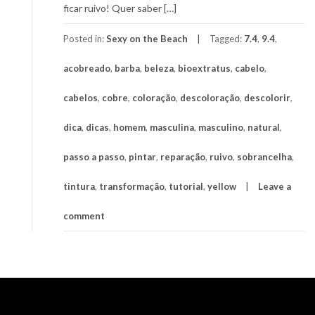
ficar ruivo! Quer saber […]
Posted in:
Sexy on the Beach
Tagged:
7.4
,
9.4
,
acobreado
,
barba
,
beleza
,
bioextratus
,
cabelo
,
cabelos
,
cobre
,
coloração
,
descoloração
,
descolorir
,
dica
,
dicas
,
homem
,
masculina
,
masculino
,
natural
,
passo a passo
,
pintar
,
reparação
,
ruivo
,
sobrancelha
,
tintura
,
transformação
,
tutorial
,
yellow
Leave a
comment