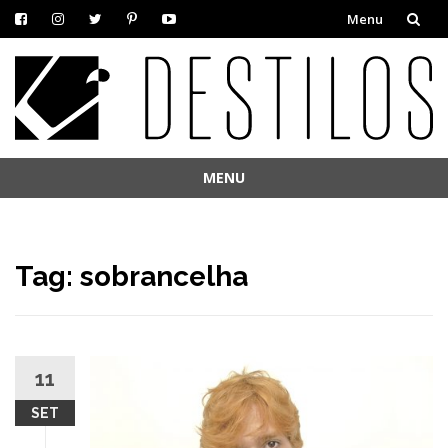
Menu
Skip
to
content
MENU
Skip
to
content
Tag:
sobrancelha
11
SET