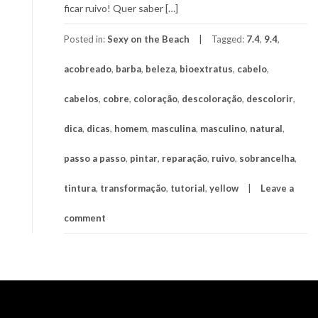
ficar ruivo! Quer saber […]
Posted in:
Sexy on the Beach
Tagged:
7.4
,
9.4
,
acobreado
,
barba
,
beleza
,
bioextratus
,
cabelo
,
cabelos
,
cobre
,
coloração
,
descoloração
,
descolorir
,
dica
,
dicas
,
homem
,
masculina
,
masculino
,
natural
,
passo a passo
,
pintar
,
reparação
,
ruivo
,
sobrancelha
,
tintura
,
transformação
,
tutorial
,
yellow
Leave a
comment