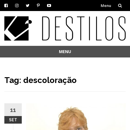
Menu
Skip
to
content
MENU
Skip
to
content
Tag:
descoloração
11
SET