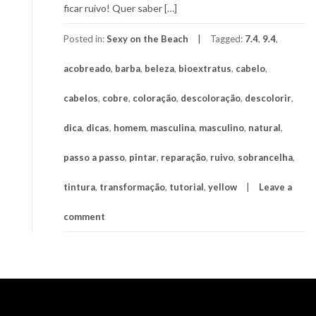
ficar ruivo! Quer saber […]
Posted in:
Sexy on the Beach
Tagged:
7.4
,
9.4
,
acobreado
,
barba
,
beleza
,
bioextratus
,
cabelo
,
cabelos
,
cobre
,
coloração
,
descoloração
,
descolorir
,
dica
,
dicas
,
homem
,
masculina
,
masculino
,
natural
,
passo a passo
,
pintar
,
reparação
,
ruivo
,
sobrancelha
,
tintura
,
transformação
,
tutorial
,
yellow
Leave a
comment